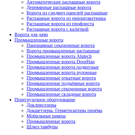
Автоматические распашные ворота
Деревянные распашные ворота
Ворота из сэндвич панелей распашные
Распашные ворота из евроштакетника
Распашные ворота из профлиста
Распашные ворота с калиткой
Ворота для дачи
Промышленные ворота
Панорамные секционные ворота
Ворота промышленные распашные
Промышленные ворота Alutech
Промышленные ворота DoorHan
Промышленные ворота подвесные
Промышленные ворота рулонные
Промышленные откатные ворота
Промышленные подъёмные ворота
Промышленные секционные ворота
Промышленные складные ворота
Перегрузочное оборудование
Доклевеллеры
Докшетлеры. Герметизаторы проёма
Мобильные рампы
Промышленные ворота
Шлюз тамбуры