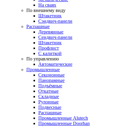
На сваях
По внешнему виду
Штакетник
Сэндвич-панели
Распашные
Деревянные
Сендвич-панели
Штакетник
Профлист
С калиткой
По управлению
Автоматические
Промышленные
Секционные
Панорамные
Подъёмные
Откатные
Складные
Рулонные
Подвесные
Распашные
Промышленные Alutech
Промышленные Doorhan