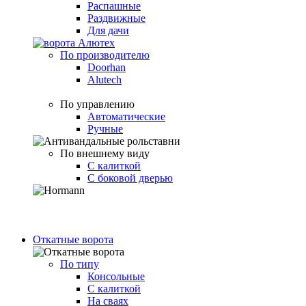
Распашные
Раздвижные
Для дачи
По производителю
Doorhan
Alutech
По управлению
Автоматические
Ручные
По внешнему виду
С калиткой
С боковой дверью
Откатные ворота
По типу
Консольные
С калиткой
На сваях