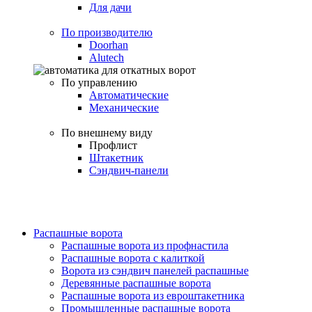
Для дачи
По производителю
Doorhan
Alutech
По управлению
Автоматические
Механические
По внешнему виду
Профлист
Штакетник
Сэндвич-панели
Распашные ворота
Распашные ворота из профнастила
Распашные ворота с калиткой
Ворота из сэндвич панелей распашные
Деревянные распашные ворота
Распашные ворота из евроштакетника
Промышленные распашные ворота