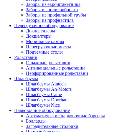
Заборы из евроштакетника
Заборы из поликарбоната
Заборы из профильной трубы
Заборы из профнастила
Перегрузочное оборудование
Доклевеллеры
Докшелтеры
Мобильные рампы
Перегрузочные мосты
Подъёмные столы
Рольставни
Гаражные рольставни
Антивандальные рольставни
Перфорированные рольставни
Шлагбаумы
Шлагбаумы Alutech
Шлагбаумы An-Motors
Шлагбаумы Came
Шлагбаумы Doorhan
Шлагбаумы Nice
Парковочное оборудование
Автоматические парковочные барьеры
Болларды
Заградительные столбики
Цепные барьеры