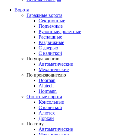
Ворота
Гаражные ворота
Секционные
Подъёмные
Рулонные, ролетные
Распашные
Раздвижные
С дверью
С калиткой
По управлению
Автоматические
Механические
По производителю
Doorhan
Alutech
Hormann
Откатные ворота
Консольные
С калиткой
Алютех
Дорхан
По типу
Автоматические
Механические