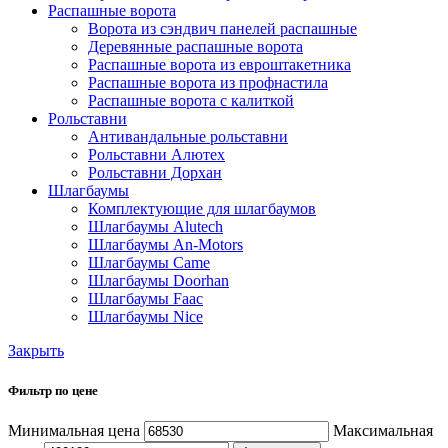
Распашные ворота
Ворота из сэндвич панелей распашные
Деревянные распашные ворота
Распашные ворота из евроштакетника
Распашные ворота из профнастила
Распашные ворота с калиткой
Рольставни
Антивандальные рольставни
Рольставни Алютех
Рольставни Дорхан
Шлагбаумы
Комплектующие для шлагбаумов
Шлагбаумы Alutech
Шлагбаумы An-Motors
Шлагбаумы Came
Шлагбаумы Doorhan
Шлагбаумы Faac
Шлагбаумы Nice
Закрыть
Фильтр по цене
Минимальная цена
Максимальная