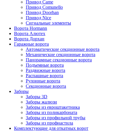
Привод Came
Привод Comunello
Привод Doorhan
Привод Nice
Сигнальные элементы
Ворота Hormann
Ворота Алютех
Ворота Дорхан
Гаражные ворота
Автоматические секционные ворота
Механические секционные ворота
Панорамные секционные ворота
Подъемные ворота
Раздвижные ворота
Распашные ворота
Рулонные ворота
Секционные ворота
Заборы
Заборы 3D
Заборы жалюзи
Заборы из евроштакетника
Заборы из поликарбоната
Заборы из профильной трубы
Заборы из профнастила
Комплектующие для откатных ворот