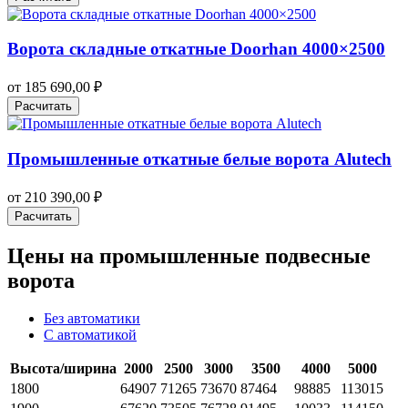
Ворота складные откатные Doorhan 4000×2500
от
185 690,00
₽
Расчитать
Промышленные откатные белые ворота Alutech
от
210 390,00
₽
Расчитать
Цены на промышленные подвесные
ворота
Без автоматики
С автоматикой
Высота/ширина
2000
2500
3000
3500
4000
5000
1800
64907
71265
73670
87464
98885
113015