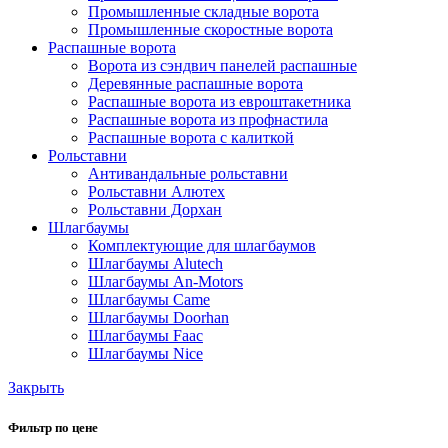
Промышленные складные ворота
Промышленные скоростные ворота
Распашные ворота
Ворота из сэндвич панелей распашные
Деревянные распашные ворота
Распашные ворота из евроштакетника
Распашные ворота из профнастила
Распашные ворота с калиткой
Рольставни
Антивандальные рольставни
Рольставни Алютех
Рольставни Дорхан
Шлагбаумы
Комплектующие для шлагбаумов
Шлагбаумы Alutech
Шлагбаумы An-Motors
Шлагбаумы Came
Шлагбаумы Doorhan
Шлагбаумы Faac
Шлагбаумы Nice
Закрыть
Фильтр по цене