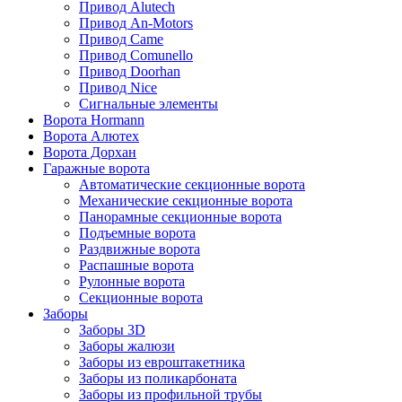
Привод Alutech
Привод An-Motors
Привод Came
Привод Comunello
Привод Doorhan
Привод Nice
Сигнальные элементы
Ворота Hormann
Ворота Алютех
Ворота Дорхан
Гаражные ворота
Автоматические секционные ворота
Механические секционные ворота
Панорамные секционные ворота
Подъемные ворота
Раздвижные ворота
Распашные ворота
Рулонные ворота
Секционные ворота
Заборы
Заборы 3D
Заборы жалюзи
Заборы из евроштакетника
Заборы из поликарбоната
Заборы из профильной трубы