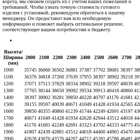
ворота, мы сможем создать их с учетом ваших пожеланий и
требований. Чтобы узнать точную стоимость готового
изделия с установкой, рекомендуем обратиться к нашему
менеджеру. Он предоставит вам всю необходимую
информацию и поможет выбрать оптимальное решение,
соответствующее вашим потребностям и бюджету.
Высота/
Ширина
2000
2100
2200
2300
2400
2500
2600
2700
2
(мм)
1000
35745
36060
36502
36881
37387
37702
38081
38397
38
1100
36376
36818
37260
37639
37955
38397
38902
39218
39
1200
37071
37513
37829
38334
38902
39218
39597
40039
40
1300
37765
38144
38650
39092
39534
39913
40418
40860
41
1400
38397
38902
39281
39850
40228
40797
41176
41681
42
1500
39155
39597
40039
40671
41049
41428
41934
42565
42
1600
39850
40355
40860
41239
41744
42249
42691
43197
43
1700
40671
41049
41428
41934
42628
42944
43512
44018
44
1800
41176
41681
42249
42691
43323
43702
44333
44775
45
1900
41807
42439
42881
43512
44018
44460
44965
45470
46
2000
42628
43070
43576
44207
44712
45281
45786
46481
46