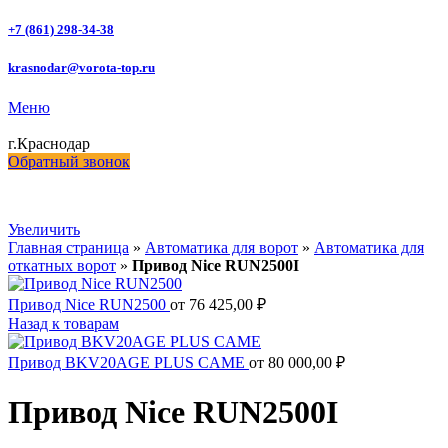
+7 (861) 298-34-38
krasnodar@vorota-top.ru
Меню
г.Краснодар
Обратный звонок
Увеличить
Главная страница
»
Автоматика для ворот
»
Автоматика для
откатных ворот
»
Привод Nice RUN2500I
Привод Nice RUN2500
от
76 425,00
₽
Назад к товарам
Привод BKV20AGE PLUS CAME
от
80 000,00
₽
Привод Nice RUN2500I