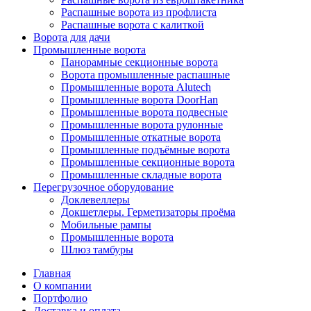
Распашные ворота из профлиста
Распашные ворота с калиткой
Ворота для дачи
Промышленные ворота
Панорамные секционные ворота
Ворота промышленные распашные
Промышленные ворота Alutech
Промышленные ворота DoorHan
Промышленные ворота подвесные
Промышленные ворота рулонные
Промышленные откатные ворота
Промышленные подъёмные ворота
Промышленные секционные ворота
Промышленные складные ворота
Перегрузочное оборудование
Доклевеллеры
Докшетлеры. Герметизаторы проёма
Мобильные рампы
Промышленные ворота
Шлюз тамбуры
Главная
О компании
Портфолио
Доставка и оплата