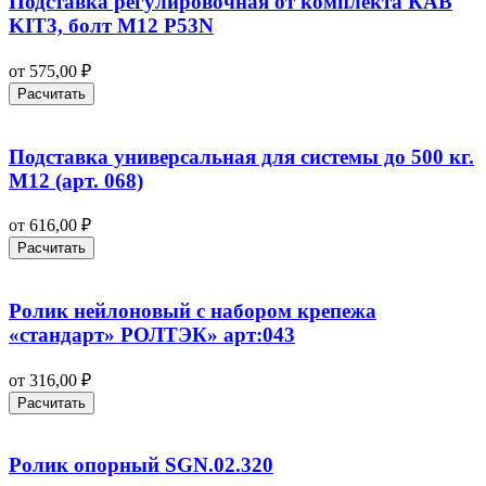
Подставка регулировочная от комплекта КАВ
KIT3, болт М12 P53N
от
575,00
₽
Расчитать
Подставка универсальная для системы до 500 кг.
М12 (арт. 068)
от
616,00
₽
Расчитать
Ролик нейлоновый с набором крепежа
«стандарт» РОЛТЭК» арт:043
от
316,00
₽
Расчитать
Ролик опорный SGN.02.320