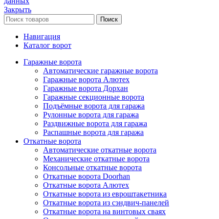
данных
Закрыть
Поиск
Навигация
Каталог ворот
Гаражные ворота
Автоматические гаражные ворота
Гаражные ворота Алютех
Гаражные ворота Дорхан
Гаражные секционные ворота
Подъёмные ворота для гаража
Рулонные ворота для гаража
Раздвижные ворота для гаража
Распашные ворота для гаража
Откатные ворота
Автоматические откатные ворота
Механические откатные ворота
Консольные откатные ворота
Откатные ворота Doorhan
Откатные ворота Алютех
Откатные ворота из евроштакетника
Откатные ворота из сэндвич-панелей
Откатные ворота на винтовых сваях