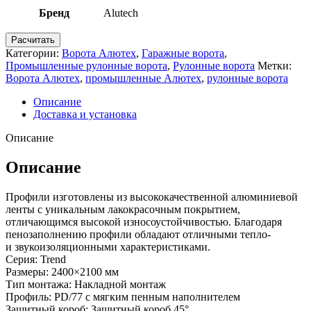
Бренд
Alutech
Расчитать
Категории:
Ворота Алютех
,
Гаражные ворота
,
Промышленные рулонные ворота
,
Рулонные ворота
Метки:
Ворота Алютех
,
промышленные Алютех
,
рулонные ворота
Описание
Доставка и установка
Описание
Описание
Профили изготовлены из высококачественной алюминиевой
ленты с уникальным лакокрасочным покрытием,
отличающимся высокой износоустойчивостью. Благодаря
пенозаполнению профили обладают отличными тепло-
и звукоизоляционными характеристиками.
Серия: Trend
Размеры: 2400×2100 мм
Тип монтажа: Накладной монтаж
Профиль: PD/77 c мягким пенным наполнителем
Защитный короб: Защитный короб 45°