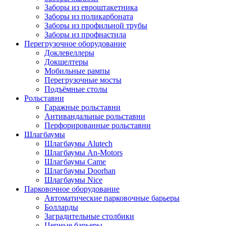
Заборы из евроштакетника
Заборы из поликарбоната
Заборы из профильной трубы
Заборы из профнастила
Перегрузочное оборудование
Доклевеллеры
Докшелтеры
Мобильные рампы
Перегрузочные мосты
Подъёмные столы
Рольставни
Гаражные рольставни
Антивандальные рольставни
Перфорированные рольставни
Шлагбаумы
Шлагбаумы Alutech
Шлагбаумы An-Motors
Шлагбаумы Came
Шлагбаумы Doorhan
Шлагбаумы Nice
Парковочное оборудование
Автоматические парковочные барьеры
Болларды
Заградительные столбики
Цепные барьеры