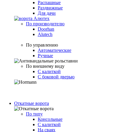
Распашные
Раздвижные
Для дачи
По производителю
Doorhan
Alutech
По управлению
Автоматические
Ручные
По внешнему виду
С калиткой
С боковой дверью
Откатные ворота
По типу
Консольные
С калиткой
На сваях