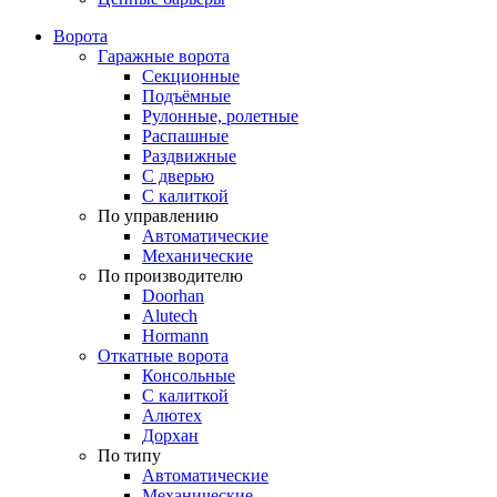
Ворота
Гаражные ворота
Секционные
Подъёмные
Рулонные, ролетные
Распашные
Раздвижные
С дверью
С калиткой
По управлению
Автоматические
Механические
По производителю
Doorhan
Alutech
Hormann
Откатные ворота
Консольные
С калиткой
Алютех
Дорхан
По типу
Автоматические
Механические