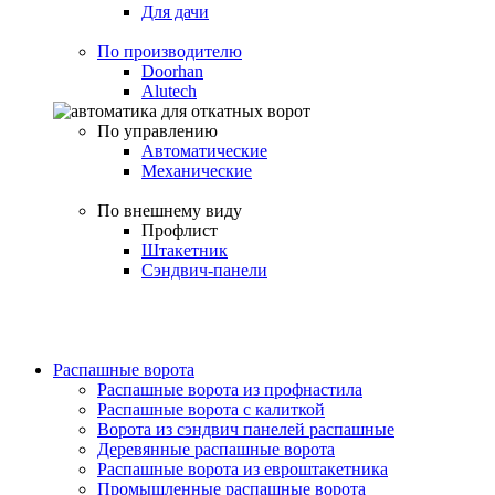
Для дачи
По производителю
Doorhan
Alutech
По управлению
Автоматические
Механические
По внешнему виду
Профлист
Штакетник
Сэндвич-панели
Распашные ворота
Распашные ворота из профнастила
Распашные ворота с калиткой
Ворота из сэндвич панелей распашные
Деревянные распашные ворота
Распашные ворота из евроштакетника
Промышленные распашные ворота