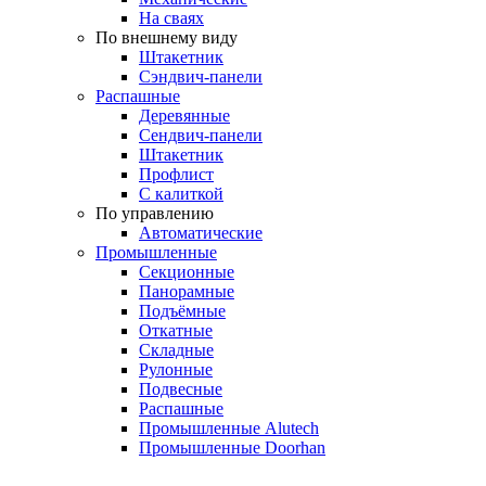
На сваях
По внешнему виду
Штакетник
Сэндвич-панели
Распашные
Деревянные
Сендвич-панели
Штакетник
Профлист
С калиткой
По управлению
Автоматические
Промышленные
Секционные
Панорамные
Подъёмные
Откатные
Складные
Рулонные
Подвесные
Распашные
Промышленные Alutech
Промышленные Doorhan